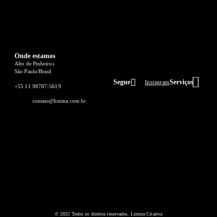
Onde estamos
Alto de Pinheiros
São Paulo/Brasil
Segue
Serviços
Instagram
+55 11 98787-5619
O QUE 
SEJA C
contato@limma.com.br
© 2025 Todos os direitos reservados. Limma Criativa