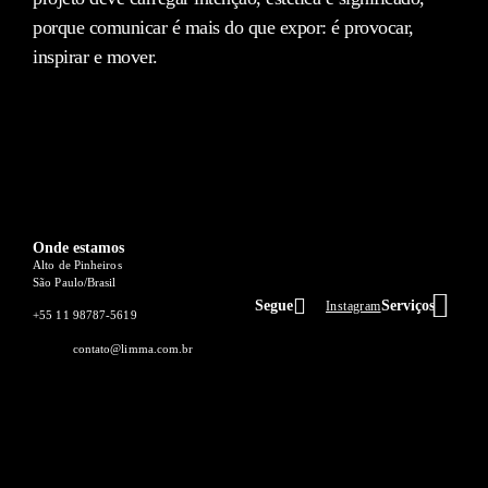
porque comunicar é mais do que expor: é provocar,
inspirar e mover.
Onde estamos
Alto de Pinheiros
São Paulo/Brasil
Segue
Serviços
Instagram
+55 11 98787-5619
O QUE 
SEJA C
contato@limma.com.br